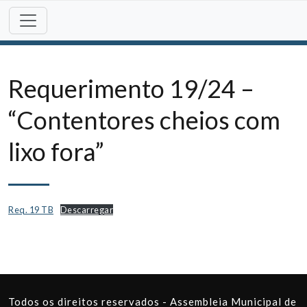
Skip
to
content
Requerimento 19/24 –
“Contentores cheios com
lixo fora”
Req. 19 TB
Descarregar
Todos os direitos reservados - Assembleia Municipal de