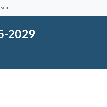
AMJB
5-2029