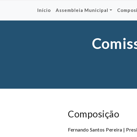
Skip
to
Início
Assembleia Municipal
Compos
content
Comis
Composição
Fernando Santos Pereira | Pres