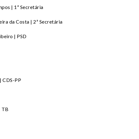
pos | 1ª Secretária
ra da Costa | 2ª Secretária
ibeiro | PSD
H
 | CDS-PP
| TB