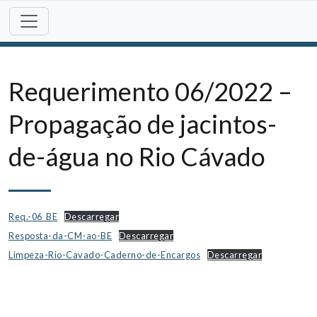
Skip
to
content
Requerimento 06/2022 –
Propagação de jacintos-
de-água no Rio Cávado
Req.-06_BE
Descarregar
Resposta-da-CM-ao-BE
Descarregar
Limpeza-Rio-Cavado-Caderno-de-Encargos
Descarregar