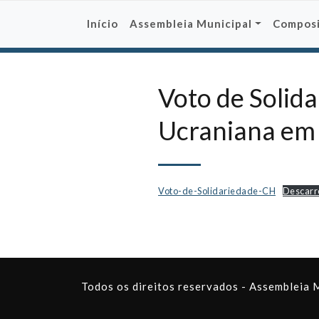
Skip
to
Início
Assembleia Municipal
Compos
content
Voto de Solid
Ucraniana em 
Voto-de-Solidariedade-CH
Descarr
Todos os direitos reservados - Assembleia 