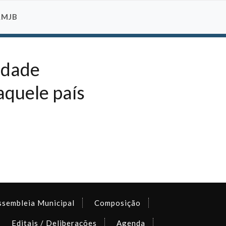
AMJB
idade
aquele país
ssembleia Municipal
Composição
Editais / Deliberações
Agenda