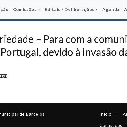
ição
Comissões
Editais / Deliberações
Agenda
ariedade – Para com a comun
Portugal, devido à invasão d
egar
Municipal de Barcelos
Início
A
Comissões