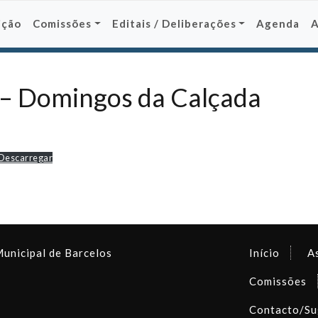
ição
Comissões
Editais / Deliberações
Agenda
 – Domingos da Calçada
Descarregar
Municipal de Barcelos
Início
A
Comissões
Contacto/Su