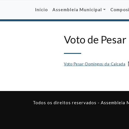
Skip
to
Início
Assembleia Municipal
Compos
content
Voto de Pesar
Voto-Pesar-Domingos-da-Calcada
Todos os direitos reservados - Assembleia 