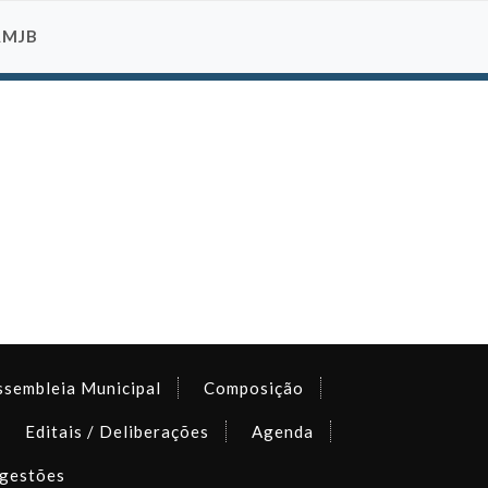
AMJB
ssembleia Municipal
Composição
Editais / Deliberações
Agenda
gestões