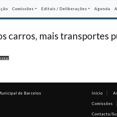
ição
Comissões
Editais / Deliberações
Agenda
 carros, mais transportes pú
regar
Municipal de Barcelos
Início
A
Comissões
Contacto/Su