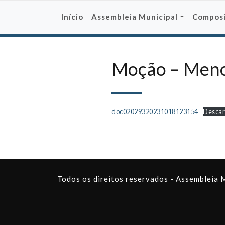
Skip
to
Início
Assembleia Municipal
Compos
content
Moção – Menos
doc02029320231018123154
Descar
Todos os direitos reservados - Assembleia 