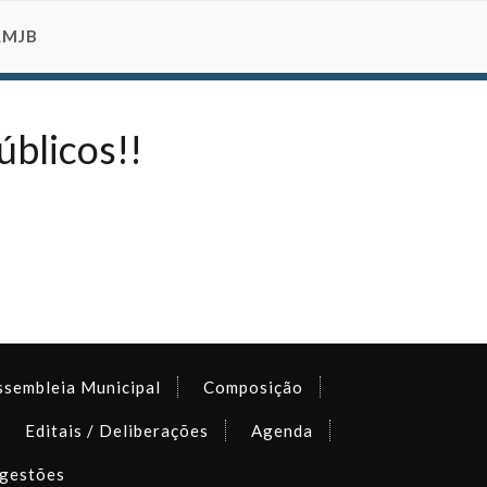
AMJB
blicos!!
ssembleia Municipal
Composição
Editais / Deliberações
Agenda
gestões