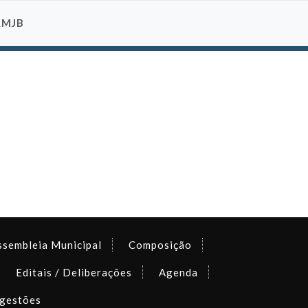
AMJB
ssembleia Municipal
Composição
Editais / Deliberações
Agenda
gestões