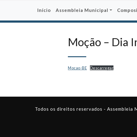
Skip
to
Início
Assembleia Municipal
Compos
content
Moção – Dia I
Mocao-BE
Descarregar
Todos os direitos reservados - Assembleia 