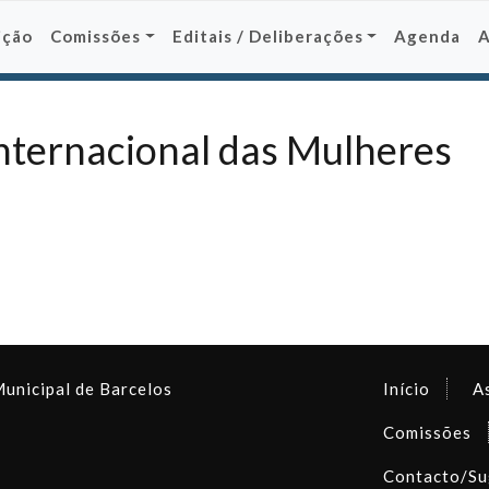
ição
Comissões
Editais / Deliberações
Agenda
nternacional das Mulheres
Municipal de Barcelos
Início
A
Comissões
Contacto/Su