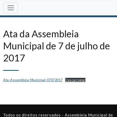
Skip
to
content
Ata da Assembleia
Municipal de 7 de julho de
2017
Ata-Assembleia-Municipal-07072017
Descarregar
Todos os direitos reservados - Assembleia Municipal de