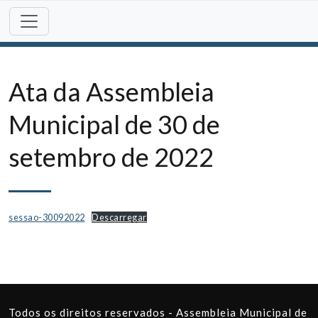
Skip
to
content
Ata da Assembleia
Municipal de 30 de
setembro de 2022
sessao-30092022
Descarregar
Todos os direitos reservados - Assembleia Municipal de