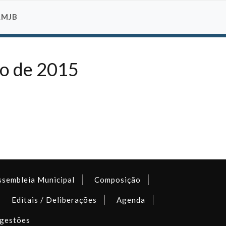
AMJB
ho de 2015
ssembleia Municipal
Composição
Editais / Deliberações
Agenda
gestões