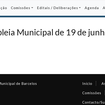
ição
Comissões
Editais / Deliberações
Agenda
leia Municipal de 19 de jun
Municipal de Barcelos
Início
A
Comissões
Contacto/Su