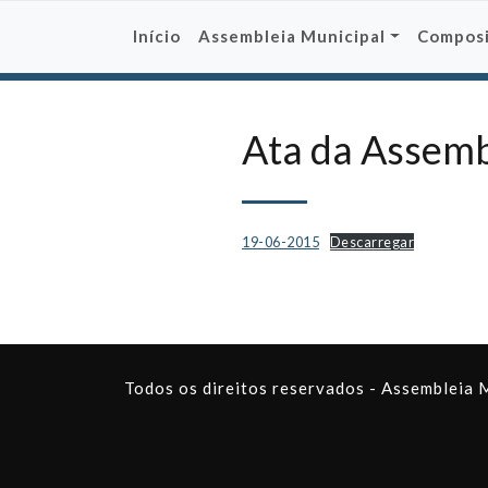
Skip
to
Início
Assembleia Municipal
Compos
content
Ata da Assemb
19-06-2015
Descarregar
Todos os direitos reservados - Assembleia 