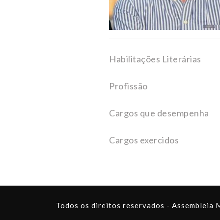
Habilitações Literárias
Profissão
Cargos que desempenha
Cargos exercidos
Todos os direitos reservados - Assembleia 