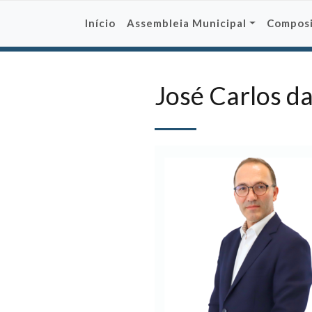
Skip
to
Início
Assembleia Municipal
Compos
content
José Carlos da