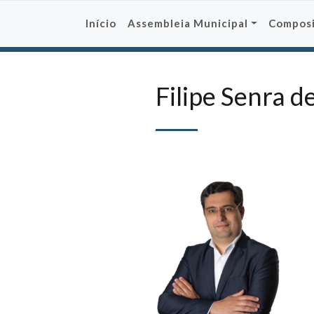
Skip
to
Início
Assembleia Municipal
Compos
content
Filipe Senra d