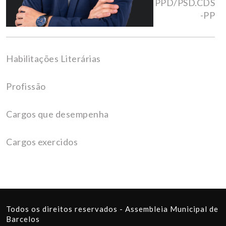
PPD/PSD.CDS
-PP
Habilitações Literárias
Profissão
Cargos que desempenha
Cargos exercidos
Todos os direitos reservados - Assembleia Municipal de
Barcelos