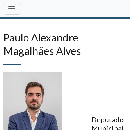
Skip
to
content
Paulo Alexandre
Magalhães Alves
Deputado
Municipal