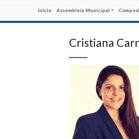
Skip
to
Início
Assembleia Municipal
Compos
content
Cristiana Carn